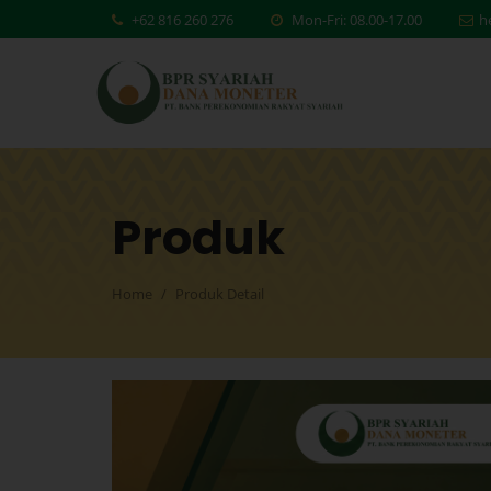
+62 816 260 276
Mon-Fri: 08.00-17.00
h
Produk
Home
Produk Detail