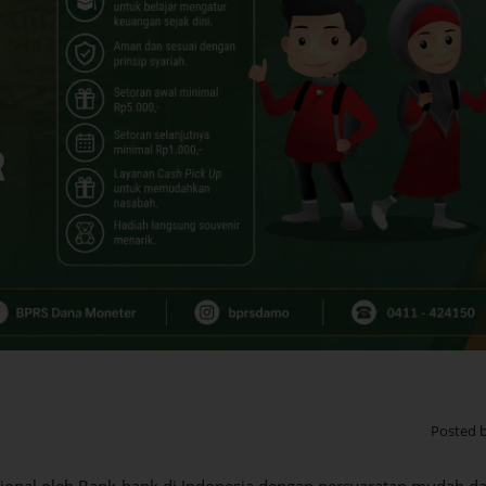
Posted 
sional oleh Bank-bank di Indonesia dengan persyaratan mudah d