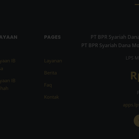
IAYAAN
PAGES
PT BPR Syariah Dana
PT BPR Syariah Dana M
LPS M
yaan IB
Layanan
sa
R
Berita
yaan IB
Faq
hah
Kontak
apps.lp