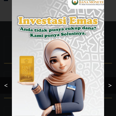
Ada pertanyaan ?
+62 816 260 276
Kami Buka Dari
<
>
Mon - Fri 08:00 - 17:00