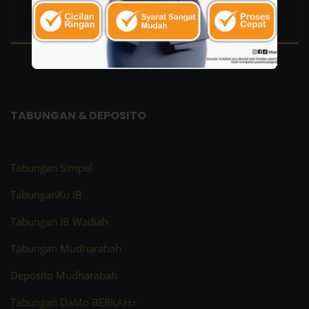
Kirim Email Kepada Kami
headoffice@bprsdanamoneter.co.id
TABUNGAN & DEPOSITO
Tabungan Simpel
TabunganKu IB
Tabungan IB Wadiah
Tabungan Mudharabah
Deposito Mudharabah
Tabungan DaMo BERKAH+