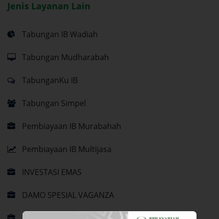
Jenis Layanan Lain
Tabungan IB Wadiah
Tabungan Mudharabah
TabunganKu IB
Tabungan Simpel
Pembiayaan IB Murabahah
Pembiayaan IB Multijasa
INVESTASI EMAS
DAMO SPESIAL VAGANZA
Tabungan DaMo BERKAH+