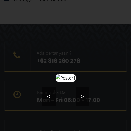
Ada pertanyaan ?
+62 816 260 276
Kami Buka Dari
<
>
Mon - Fri 08:00 - 17:00