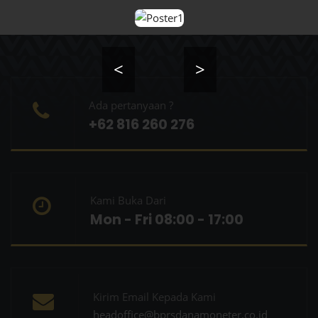
<
>
Ada pertanyaan ?
+62 816 260 276
Kami Buka Dari
Mon - Fri 08:00 - 17:00
Kirim Email Kepada Kami
headoffice@bprsdanamoneter.co.id